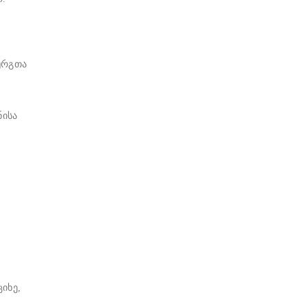
ურგთა
ნისა
იხე,