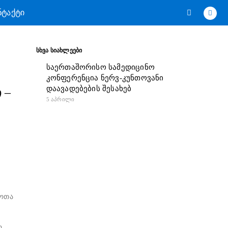
ᲜᲢᲐᲥᲢᲘ
ᲡᲮᲕᲐ ᲡᲘᲐᲮᲚᲔᲔᲑᲘ
საერთაშორისო სამედიცინო
კონფერენცია ნერვ-კუნთოვანი
დაავადებების შესახებ
 –
5 ᲐᲞᲠᲘᲚᲘ
შოთა
.