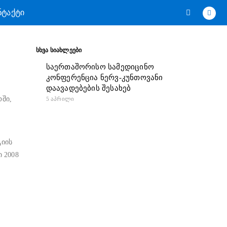
ᲜᲢᲐᲥᲢᲘ
ᲡᲮᲕᲐ ᲡᲘᲐᲮᲚᲔᲔᲑᲘ
საერთაშორისო სამედიცინო
კონფერენცია ნერვ-კუნთოვანი
დაავადებების შესახებ
ში,
5 ᲐᲞᲠᲘᲚᲘ
იის
 2008