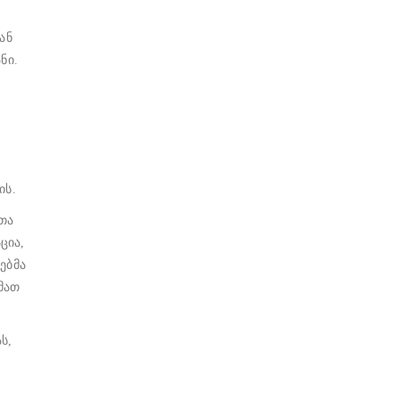
ან
ნი.
ის.
თა
აცია,
ებმა
 მათ
ს,